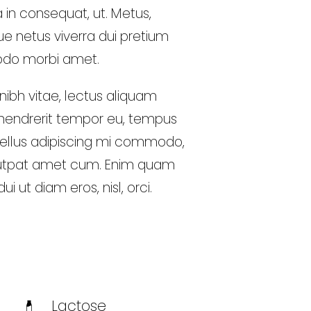
a in consequat, ut. Metus,
ue netus viverra dui pretium
odo morbi amet.
ibh vitae, lectus aliquam
i hendrerit tempor eu, tempus
. Tellus adipiscing mi commodo,
lutpat amet cum. Enim quam
 ut diam eros, nisl, orci.
Lactose