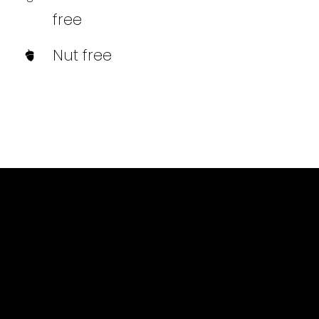
free
Nut free