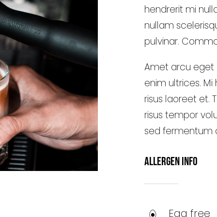
hendrerit mi null
nullam scelerisq
pulvinar. Comm
Amet arcu eget n
enim ultrices. M
risus laoreet et
risus tempor vo
sed fermentum dui
Allergen Info
Egg free